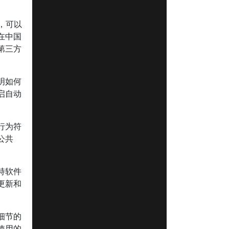
，可以
在中国
第三方
明如何
启自动
行为符
公共
持软件
更新和
细节的
使用的