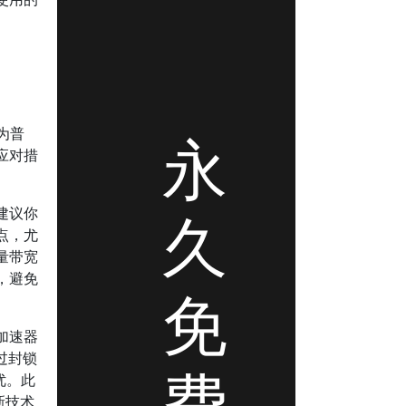
永
为普
应对措
久
建议你
点，尤
量带宽
，避免
免
加速器
过封锁
费
优。此
新技术