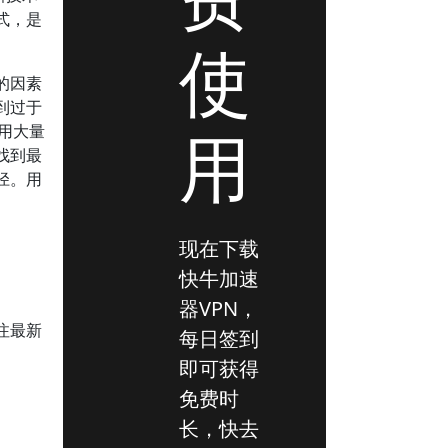
式，是
使
的因素
到过于
用
占用大量
找到最
径。用
现在下载
快牛加速
器VPN，
注最新
每日签到
即可获得
免费时
长，快去