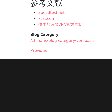
参考文献
Speedtest.net
Fast.com
快牛加速器VPN官方网站
Blog Category
/zh-hans/blog-category/vpn-basic
Previous